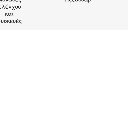
ελέγχου
και
συσκευές