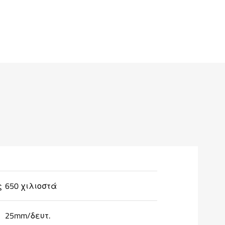
ς
650 χιλιοστά
25mm/δευτ.