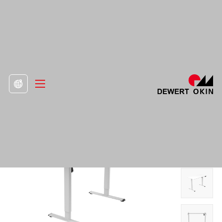
>
Προϊόν
>
Πλαίσιο γραφείου

Ηλεκτρικό Γραφείο Ρυθμιζόμενου Ύψους
Μονό Μοτέρ-2 Stage 6545