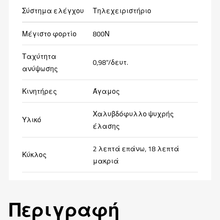
Σύστημα ελέγχου
Τηλεχειριστήριο
Μέγιστο φορτίο
800Ν
Ταχύτητα
0,98"/δευτ.
ανύψωσης
Κινητήρες
Άγαμος
Χαλυβδόφυλλο ψυχρής
Υλικό
έλασης
2 λεπτά επάνω, 18 λεπτά
Κύκλος
μακριά
Περιγραφή