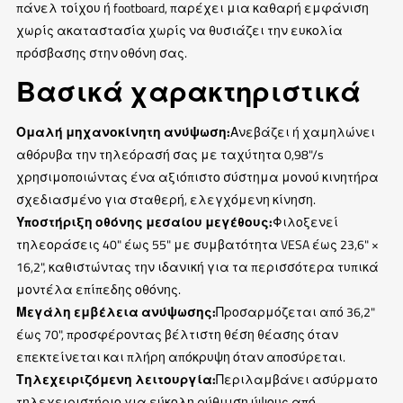
πάνελ τοίχου ή footboard, παρέχει μια καθαρή εμφάνιση
χωρίς ακαταστασία χωρίς να θυσιάζει την ευκολία
πρόσβασης στην οθόνη σας.
Βασικά χαρακτηριστικά
Ομαλή μηχανοκίνητη ανύψωση:
Ανεβάζει ή χαμηλώνει
αθόρυβα την τηλεόρασή σας με ταχύτητα 0,98"/s
χρησιμοποιώντας ένα αξιόπιστο σύστημα μονού κινητήρα
σχεδιασμένο για σταθερή, ελεγχόμενη κίνηση.
Υποστήριξη οθόνης μεσαίου μεγέθους:
Φιλοξενεί
τηλεοράσεις 40" έως 55" με συμβατότητα VESA έως 23,6" ×
16,2", καθιστώντας την ιδανική για τα περισσότερα τυπικά
μοντέλα επίπεδης οθόνης.
Μεγάλη εμβέλεια ανύψωσης:
Προσαρμόζεται από 36,2"
έως 70", προσφέροντας βέλτιστη θέση θέασης όταν
επεκτείνεται και πλήρη απόκρυψη όταν αποσύρεται.
Τηλεχειριζόμενη λειτουργία:
Περιλαμβάνει ασύρματο
τηλεχειριστήριο για εύκολη ρύθμιση ύψους από