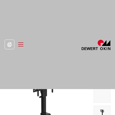
>
Προϊόν
>
Βάση τηλεόρασης

Κρυφή βάση τηλεόρασης ενός κινητήρα