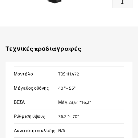
Τεχνικές προδιαγραφές
Μοντέλο
TDS1H.472
Μέγεθος οθόνης
40 "~ 55"
ΒΕΣΑ
Μέγ.23,6" *16,2"
Ρύθμιση ύψους
36.2 "~ 70"
Δυνατότητα κλίσης
N/A