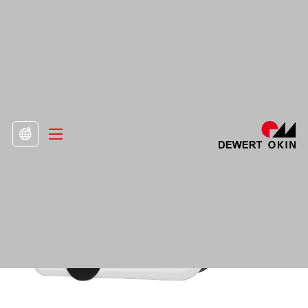
>
Προϊόν
>
Μονάδες ελέγχου και συσκευές

Ακουστικό DH001