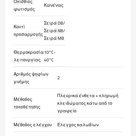
Οπίσθιος
Κανένας
φωτισμός
Σειρά DB/
Κουτί
Σειρά NB/
προσαρμογής
Σειρά MB
Θερμοκρασία
10°C-
λειτουργίας
40°C
Αριθμός ψηφίων
2
μνήμης
Πλευρικά ένθετα + πληρωμή
Μέθοδος
κλειδώματος κάτω από το
τοποθέτησης
γραφείο
Μέθοδος ελέγχου
Έλεγχος καλωδίων