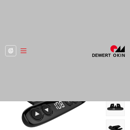
>
Προϊόν
>
Μονάδες ελέγχου και συσκευές

Ακουστικό DH01.16