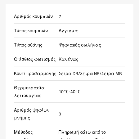
Αριθμός κουμπιών
7
Τύπος κουμπιών
Αγγιγμα
Τύπος οθόνης
Ψηφιακός σωλήνας
Οπίσθιος φωτισμός
Κανένας
Κουτί προσαρμογής
Σειρά DB/Σειρά NB/Σειρά MB
Θερμοκρασία
10°C-40°C
λειτουργίας
Αριθμός ψηφίων
3
μνήμης
Μέθοδος
Πληρωμή κάτω από το