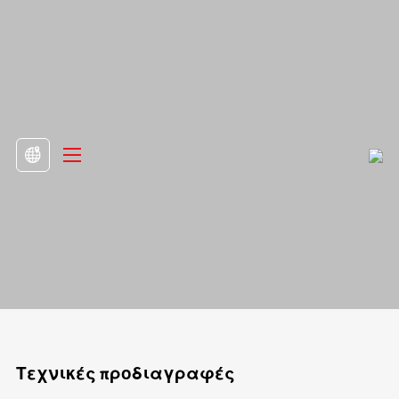
>
Προϊόν
>
Μονάδες ελέγχου και συσκευές

Ακουστικό DH02.01
Τεχνικές προδιαγραφές