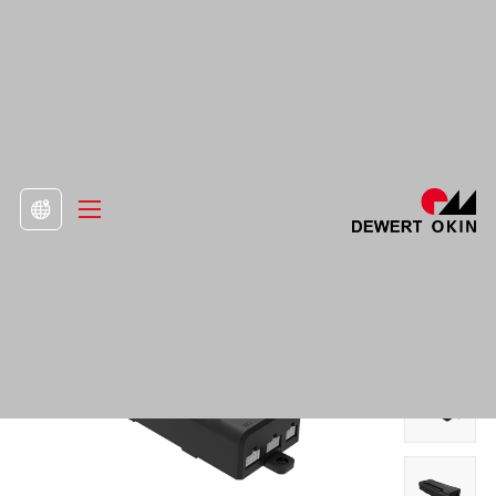
>
Προϊόν
>
Μονάδες ελέγχου και συσκευές

Κουτί ελέγχου NB02