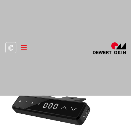
>
Προϊόν
>
Μονάδες ελέγχου και συσκευές

Ακουστικό DH02.04